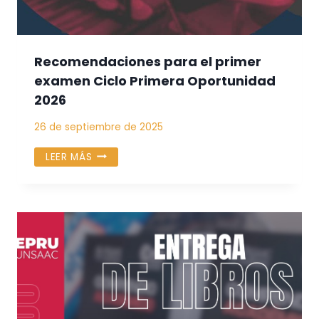
Recomendaciones para el primer
examen Ciclo Primera Oportunidad
2026
26 de septiembre de 2025
RECOMENDACIONES
LEER MÁS
PARA
EL
PRIMER
EXAMEN
CICLO
PRIMERA
OPORTUNIDAD
2026